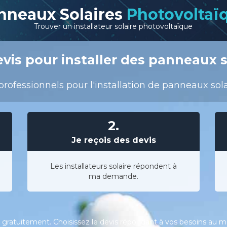
nneaux Solaires
Photovoltaï
Trouver un installateur solaire photovoltaïque
vis pour installer des panneaux so
rofessionnels pour l'installation de panneaux sola
2.
Je reçois des devis
Les installateurs solaire répondent à
ma demande.
gratuitement. Choisissez le devis répondant à vos besoins au meil