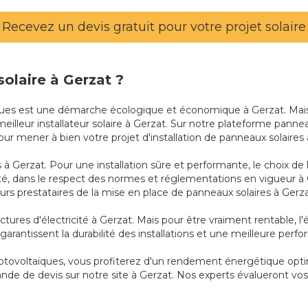
Recevez un devis gratuit pour votre projet solaire
solaire à Gerzat ?
ïques est une démarche écologique et économique à Gerzat. Mais p
 meilleur installateur solaire à Gerzat. Sur notre plateforme pann
our mener à bien votre projet d'installation de panneaux solaires 
à Gerzat. Pour une installation sûre et performante, le choix de l'
té, dans le respect des normes et réglementations en vigueur à
urs prestataires de la mise en place de panneaux solaires à Gerza
actures d'électricité à Gerzat. Mais pour être vraiment rentable, l
arantissent la durabilité des installations et une meilleure perf
 photovoltaïques, vous profiterez d'un rendement énergétique opti
ande de devis sur notre site à Gerzat. Nos experts évalueront vo