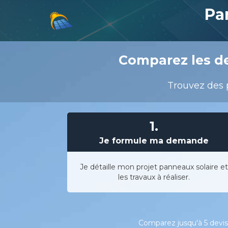
Pa
Comparez les de
Trouvez des p
1.
Je formule ma demande
Je détaille mon projet panneaux solaire et
les travaux à réaliser.
Comparez jusqu'à 5 devis 