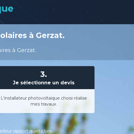
que
laires à Gerzat.
ires à Gerzat.
3.
Je sélectionne un devis
L'installateur photovoltaïque choisi réalise
mes travaux.
leur rapport qualité/prix.