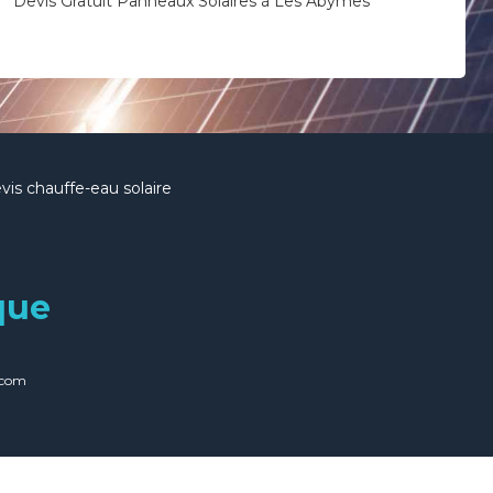
Devis Gratuit Panneaux Solaires à Les Abymes
vis chauffe-eau solaire
que
.com
|