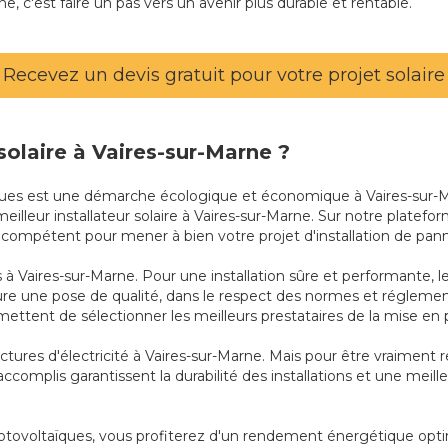
ne, c'est faire un pas vers un avenir plus durable et rentable.
Recevez un devis gratuit pour votre projet solaire
 solaire à Vaires-sur-Marne ?
ïques est une démarche écologique et économique à Vaires-sur-Mar
 meilleur installateur solaire à Vaires-sur-Marne. Sur notre platef
s compétent pour mener à bien votre projet d'installation de pann
à Vaires-sur-Marne. Pour une installation sûre et performante, le c
ure une pose de qualité, dans le respect des normes et réglemen
ettent de sélectionner les meilleurs prestataires de la mise en 
factures d'électricité à Vaires-sur-Marne. Mais pour être vraiment r
ccomplis garantissent la durabilité des installations et une meil
 photovoltaïques, vous profiterez d'un rendement énergétique opti