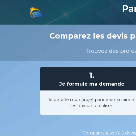
Pa
Comparez les devis p
Trouvez des profes
1.
Je formule ma demande
Je détaille mon projet panneaux solaire et
les travaux à réaliser.
Comparez jusqu'à 5 devis 