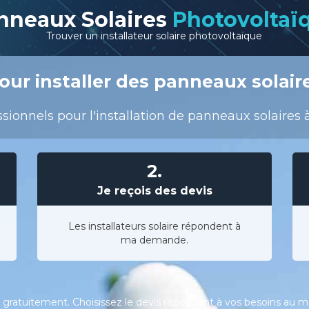
nneaux Solaires
Photovoltaï
Trouver un installateur solaire photovoltaïque
our installer des panneaux solaire
sionnels pour l'installation de panneaux solaires 
2.
Je reçois des devis
Les installateurs solaire répondent à
ma demande.
gratuitement. Choisissez le devis répondant à vos besoins au meil