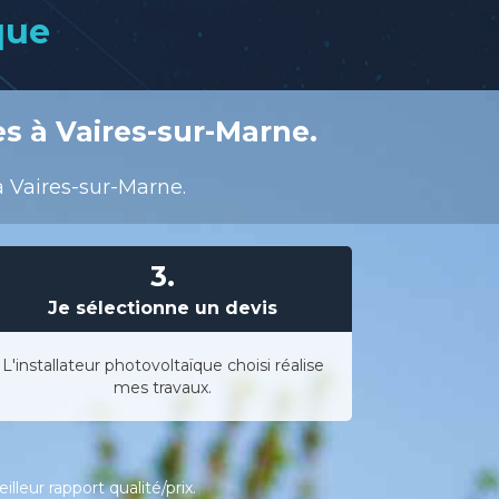
que
s à Vaires-sur-Marne.
à Vaires-sur-Marne.
3.
Je sélectionne un devis
L'installateur photovoltaïque choisi réalise
mes travaux.
leur rapport qualité/prix.