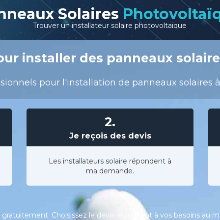
nneaux Solaires
Photovoltaï
Trouver un installateur solaire photovoltaïque
ur installer des panneaux solaire
ionnels pour l'installation de panneaux solaires 
2.
Je reçois des devis
Les installateurs solaire répondent à
ma demande.
gratuitement. Choisissez le devis répondant à vos besoins au meil