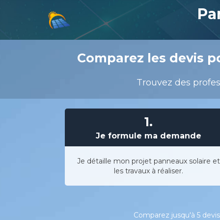
Pa
Comparez les devis po
Trouvez des profess
1.
Je formule ma demande
Je détaille mon projet panneaux solaire et
les travaux à réaliser.
Comparez jusqu'à 5 devis 