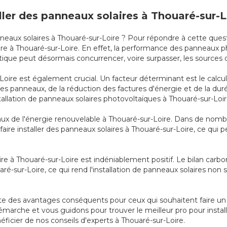
aller des panneaux solaires à Thouaré-sur-L
anneaux solaires à Thouaré-sur-Loire ? Pour répondre à cette ques
laire à Thouaré-sur-Loire. En effet, la performance des panneau
que peut désormais concurrencer, voire surpasser, les sources d'
oire est également crucial. Un facteur déterminant est le calcul
al des panneaux, de la réduction des factures d'énergie et de la du
stallation de panneaux solaires photovoltaïques à Thouaré-sur-Loir
scaux de l'énergie renouvelable à Thouaré-sur-Loire. Dans de nomb
 faire installer des panneaux solaires à Thouaré-sur-Loire, ce qui 
ire à Thouaré-sur-Loire est indéniablement positif. Le bilan carbo
uaré-sur-Loire, ce qui rend l'installation de panneaux solaires 
ente des avantages conséquents pour ceux qui souhaitent faire un
émarche et vous guidons pour trouver le meilleur pro pour install
éficier de nos conseils d'experts à Thouaré-sur-Loire.