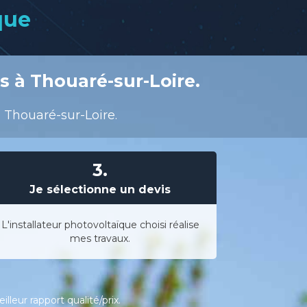
que
s à Thouaré-sur-Loire.
à Thouaré-sur-Loire.
3.
Je sélectionne un devis
L'installateur photovoltaïque choisi réalise
mes travaux.
leur rapport qualité/prix.