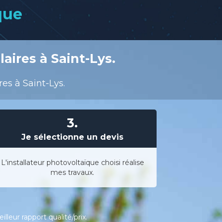
que
aires à Saint-Lys.
es à Saint-Lys.
3.
Je sélectionne un devis
L'installateur photovoltaïque choisi réalise
mes travaux.
leur rapport qualité/prix.