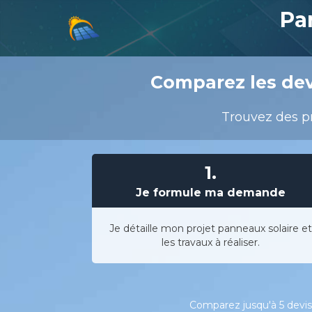
Pa
Comparez les devi
Trouvez des pr
1.
Je formule ma demande
Je détaille mon projet panneaux solaire et
les travaux à réaliser.
Comparez jusqu'à 5 devis 