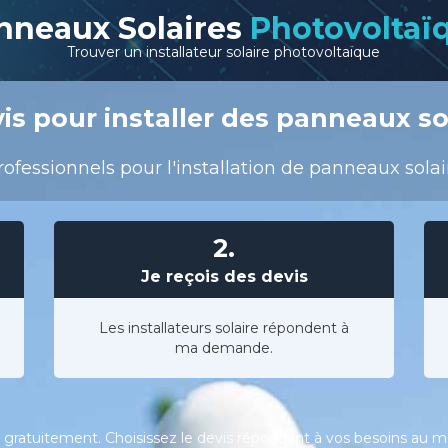
nneaux Solaires
Photovoltaï
Trouver un installateur solaire photovoltaïque
s pour installer des panneaux sol
ofessionnels pour l'installation de panneaux solair
2.
Je reçois des devis
Les installateurs solaire répondent à
ma demande.
gratuitement. Choisissez le devis répondant à vos besoins au meil