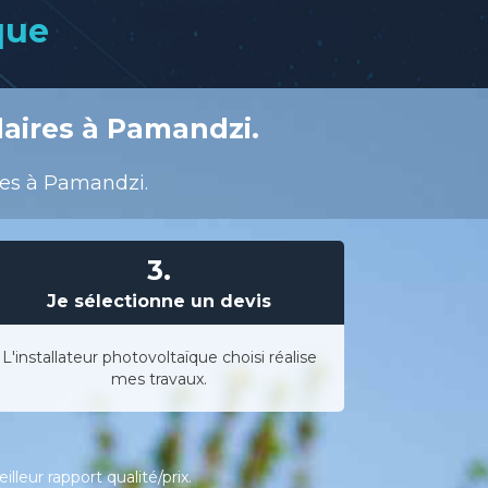
que
laires à Pamandzi.
res à Pamandzi.
3.
Je sélectionne un devis
L'installateur photovoltaïque choisi réalise
mes travaux.
leur rapport qualité/prix.