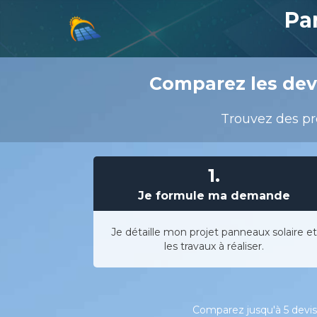
Pa
Comparez les devi
Trouvez des pr
1.
Je formule ma demande
Je détaille mon projet panneaux solaire et
les travaux à réaliser.
Comparez jusqu'à 5 devis 