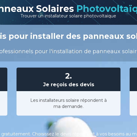
nneaux Solaires
Photovoltaï
Trouver un installateur solaire photovoltaïque
s pour installer des panneaux so
ofessionnels pour l'installation de panneaux solai
2.
Je reçois des devis
Les installateurs solaire répondent à
ma demande.
gratuitement. Choisissez le devis répondant à vos besoins au meil