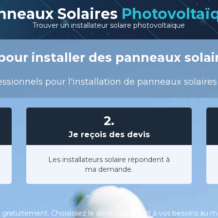
nneaux Solaires
Photovoltaï
Trouver un installateur solaire photovoltaïque
pour installer des panneaux solai
ssionnels pour l'installation de panneaux solaire
2.
Je reçois des devis
Les installateurs solaire répondent à
ma demande.
gratuitement. Choisissez le devis répondant à vos besoins au meil