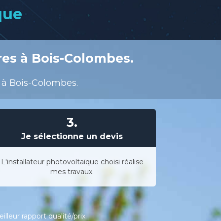
que
res à Bois-Colombes.
s à Bois-Colombes.
3.
Je sélectionne un devis
L'installateur photovoltaïque choisi réalise
mes travaux.
leur rapport qualité/prix.