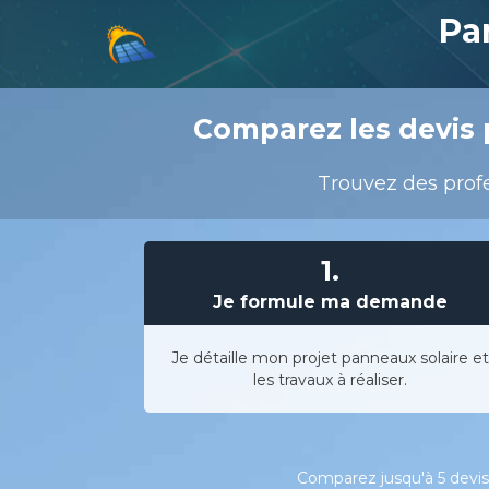
Pa
Comparez les devis 
Trouvez des profe
1.
Je formule ma demande
Je détaille mon projet panneaux solaire et
les travaux à réaliser.
Comparez jusqu'à 5 devis 