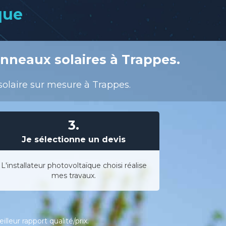
que
nneaux solaires à Trappes.
solaire sur mesure à Trappes.
3.
Je sélectionne un devis
L'installateur photovoltaïque choisi réalise
mes travaux.
leur rapport qualité/prix.