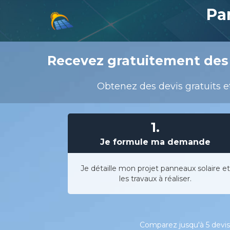
Pa
Recevez gratuitement des 
Obtenez des devis gratuits e
1.
Je formule ma demande
Je détaille mon projet panneaux solaire et
les travaux à réaliser.
Comparez jusqu'à 5 devis 