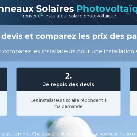
nneaux Solaires
Photovoltaï
Trouver un installateur solaire photovoltaïque
devis et comparez les prix des pa
t comparez les installateurs pour une installation 
2.
Je reçois des devis
Les installateurs solaire répondent à
ma demande.
gratuitement. Choisissez le devis répondant à vos besoins au meil