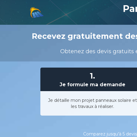
Pa
Recevez gratuitement des
Obtenez des devis gratuits e
1.
Je formule ma demande
Je détaille mon projet panneaux solaire et
les travaux à réaliser.
Comparez jusqu'à 5 devis 