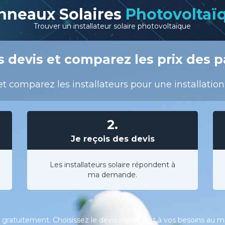
nneaux Solaires
Photovoltaï
Trouver un installateur solaire photovoltaïque
 devis et comparez les prix des p
t comparez les installateurs pour une installatio
2.
Je reçois des devis
Les installateurs solaire répondent à
ma demande.
gratuitement. Choisissez le devis répondant à vos besoins au meil