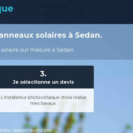
que
anneaux solaires à Sedan.
n solaire sur mesure à Sedan.
3.
Je sélectionne un devis
L'installateur photovoltaïque choisi réalise
mes travaux.
leur rapport qualité/prix.