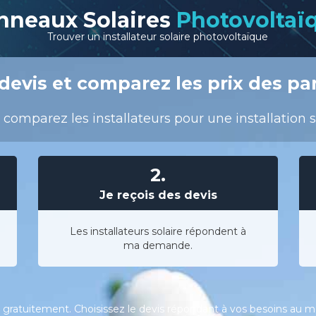
nneaux Solaires
Photovoltaï
Trouver un installateur solaire photovoltaïque
devis et comparez les prix des pa
 comparez les installateurs pour une installation
2.
Je reçois des devis
Les installateurs solaire répondent à
ma demande.
gratuitement. Choisissez le devis répondant à vos besoins au meil