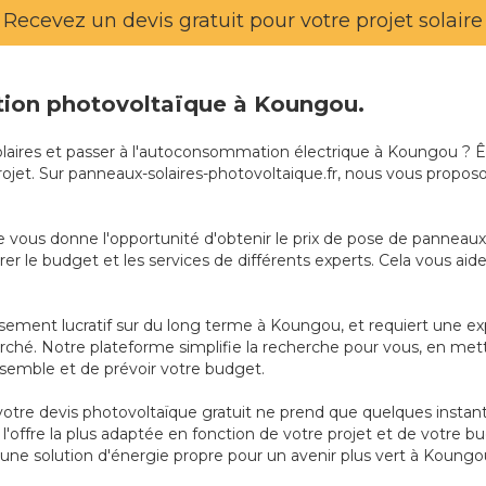
Recevez un devis gratuit pour votre projet solaire
lation photovoltaïque à Koungou.
solaires et passer à l'autoconsommation électrique à Koungou ? 
 projet. Sur panneaux-solaires-photovoltaique.fr, nous vous propo
 vous donne l'opportunité d'obtenir le prix de pose de panneaux s
le budget et les services de différents experts. Cela vous aide à
issement lucratif sur du long terme à Koungou, et requiert une e
ché. Notre plateforme simplifie la recherche pour vous, en metta
semble et de prévoir votre budget.
r votre devis photovoltaïque gratuit ne prend que quelques inst
l'offre la plus adaptée en fonction de votre projet et de votre 
'une solution d'énergie propre pour un avenir plus vert à Koungo