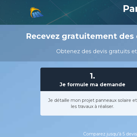
Pa
Recevez gratuitement des 
Obtenez des devis gratuits et
1.
Je formule ma demande
Je détaille mon projet panneaux solaire et
les travaux à réaliser.
Comparez jusqu'à 5 devis 