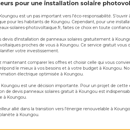
ateurs pour une installation solaire photov
à Koungou est un pas important vers l'éco-responsabilité. S'ouvri
ue pour les habitants de Koungou. Cependant, pour une installati
aux-solaires-photovoltaique.fr, faites ce choix en toute confianc
evis d'installation de panneaux solaires gratuitement à Koungo
tovoltaïques proches de vous à Koungou. Ce service gratuit vous d
lanifier votre investissement.
 maintenant comparer les offres et choisir celle qui vous convie
qui répond le mieux à vos besoins et à votre budget à Koungou. 
mmation électrique optimisée à Koungou.
à Koungou est une décision importante. Pour un projet de cette 
on de devis panneaux solaires gratuit à Koungou est indispensab
te à Koungou.
leur allié dans la transition vers l'énergie renouvelable à Koungo
 planète à Koungou.