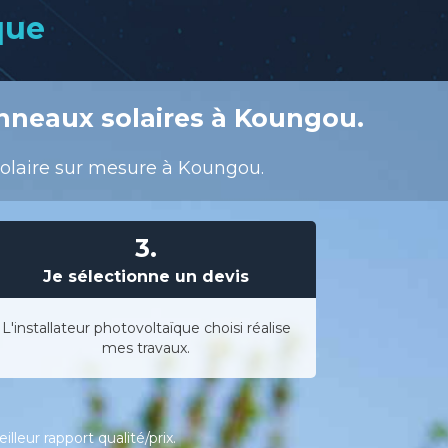
que
nneaux solaires à Koungou.
 solaire sur mesure à Koungou.
3.
Je sélectionne un devis
L'installateur photovoltaïque choisi réalise
mes travaux.
leur rapport qualité/prix.