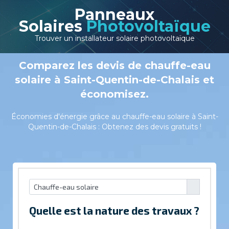
Panneaux
Solaires
Photovoltaïque
Trouver un installateur solaire photovoltaïque
Comparez les devis de chauffe-eau
solaire à Saint-Quentin-de-Chalais et
économisez.
Économies d'énergie grâce au chauffe-eau solaire à Saint-
Quentin-de-Chalais : Obtenez des devis gratuits !