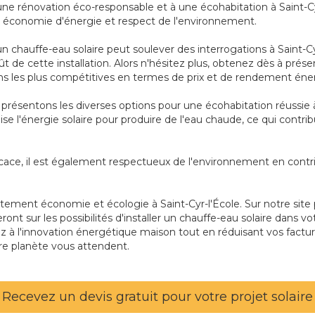
 une rénovation éco-responsable et à une écohabitation à Saint-Cyr-
ier économie d'énergie et respect de l'environnement.
n chauffe-eau solaire peut soulever des interrogations à Saint-Cy
t de cette installation. Alors n'hésitez plus, obtenez dès à prése
s les plus compétitives en termes de prix et de rendement éne
résentons les diverses options pour une écohabitation réussie à 
ilise l'énergie solaire pour produire de l'eau chaude, ce qui cont
cace, il est également respectueux de l'environnement en contri
ement économie et écologie à Saint-Cyr-l'École. Sur notre site 
ront sur les possibilités d'installer un chauffe-eau solaire dans v
 à l'innovation énergétique maison tout en réduisant vos factur
tre planète vous attendent.
Recevez un devis gratuit pour votre projet solaire