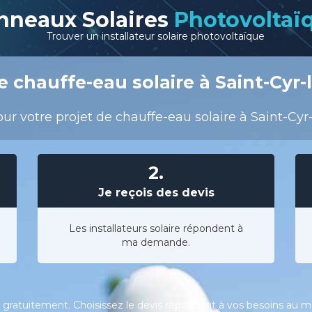
nneaux Solaires
Photovoltaï
Trouver un installateur solaire photovoltaïque
 chauffe-eau solaire à Saint-Cyr-
r votre projet de chauffe-eau solaire à Saint-Cyr-l
2.
Je reçois des devis
Les installateurs solaire répondent à
ma demande.
gratuitement. Choisissez le devis répondant à vos besoins au meil