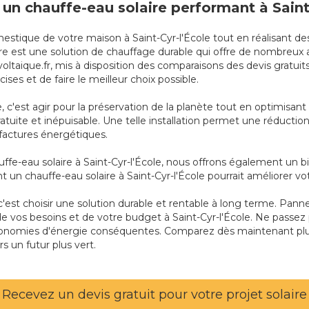
un chauffe-eau solaire performant à Saint-
estique de votre maison à Saint-Cyr-l'École tout en réalisant
laire est une solution de chauffage durable qui offre de nombreux 
oltaique.fr, mis à disposition des comparaisons des devis gratuit
ises et de faire le meilleur choix possible.
e, c'est agir pour la préservation de la planète tout en optimisa
ois gratuite et inépuisable. Une telle installation permet une réduc
factures énergétiques.
fe-eau solaire à Saint-Cyr-l'École, nous offrons également un bil
t un chauffe-eau solaire à Saint-Cyr-l'École pourrait améliorer 
e, c'est choisir une solution durable et rentable à long terme. Pan
n de vos besoins et de votre budget à Saint-Cyr-l'École. Ne passez
conomies d'énergie conséquentes. Comparez dès maintenant plusi
s un futur plus vert.
Recevez un devis gratuit pour votre projet solaire