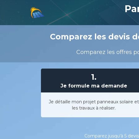
Pa
Comparez les devis de
Comparez les offres pou
1.
Je formule ma demande
Je détaille mon projet panneaux solaire et
les travaux à réaliser.
Comparez jusqu'à 5 devis 