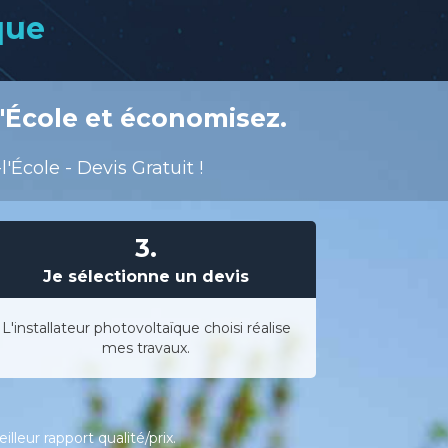
que
l'École et économisez.
'École - Devis Gratuit !
3.
Je sélectionne un devis
L'installateur photovoltaïque choisi réalise
mes travaux.
leur rapport qualité/prix.