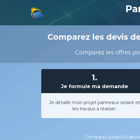
Pa
Comparez les devis de
Comparez les offres pou
1.
Je formule ma demande
Je détaille mon projet panneaux solaire et
les travaux à réaliser.
Comparez jusqu'à 5 devis 