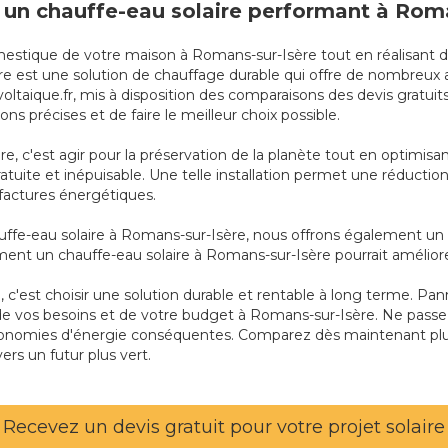
 un chauffe-eau solaire performant à Roma
mestique de votre maison à Romans-sur-Isère tout en réalisan
laire est une solution de chauffage durable qui offre de nombreux 
oltaique.fr, mis à disposition des comparaisons des devis gratui
s précises et de faire le meilleur choix possible.
e, c'est agir pour la préservation de la planète tout en optimis
ois gratuite et inépuisable. Une telle installation permet une réduc
factures énergétiques.
ffe-eau solaire à Romans-sur-Isère, nous offrons également un bi
mment un chauffe-eau solaire à Romans-sur-Isère pourrait amélio
, c'est choisir une solution durable et rentable à long terme. Pan
on de vos besoins et de votre budget à Romans-sur-Isère. Ne passe
conomies d'énergie conséquentes. Comparez dès maintenant plusi
rs un futur plus vert.
Recevez un devis gratuit pour votre projet solaire