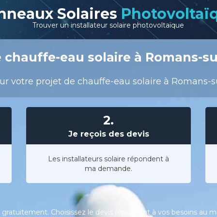
nneaux Solaires
Photovoltaï
Trouver un installateur solaire photovoltaïque
 chauffe-eau solaire à Romans-su
r votre projet de chauffe-eau solaire à Romans-sur
2.
Je reçois des devis
Les installateurs solaire répondent à
ma demande.
gratuitement. Choisissez le devis répondant à vos besoins au meil