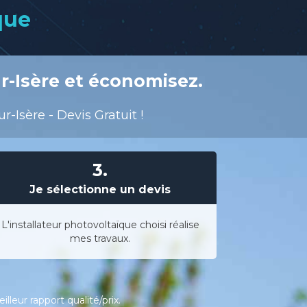
que
r-Isère et économisez.
-Isère - Devis Gratuit !
3.
Je sélectionne un devis
L'installateur photovoltaïque choisi réalise
mes travaux.
leur rapport qualité/prix.