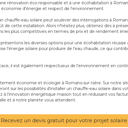
à une rénovation éco-responsable et à une écohabitation à Romans-s
ier économie d'énergie et respect de l'environnement.
un chauffe-eau solaire peut soulever des interrogations à Romans
t de cette installation. Alors n'hésitez plus, obtenez dès à prése
s les plus compétitives en termes de prix et de rendement éne
présentons les diverses options pour une écohabitation réussie 
ilise l'énergie solaire pour produire de l'eau chaude, ce qui cont
cace, il est également respectueux de l'environnement en contri
tement économie et écologie à Romans-sur-Isère. Sur notre site
eront sur les possibilités d'installer un chauffe-eau solaire dans
 à l'innovation énergétique maison tout en réduisant vos factu
ille et à notre planète vous attendent.
Recevez un devis gratuit pour votre projet solaire