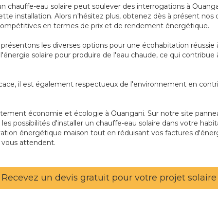
un chauffe-eau solaire peut soulever des interrogations à Ouangan
tte installation. Alors n'hésitez plus, obtenez dès à présent nos
 compétitives en termes de prix et de rendement énergétique.
présentons les diverses options pour une écohabitation réussie à
e l'énergie solaire pour produire de l'eau chaude, ce qui contrib
cace, il est également respectueux de l'environnement en contri
tement économie et écologie à Ouangani. Sur notre site panneau
r les possibilités d'installer un chauffe-eau solaire dans votre h
vation énergétique maison tout en réduisant vos factures d'éne
e vous attendent.
Recevez un devis gratuit pour votre projet solaire