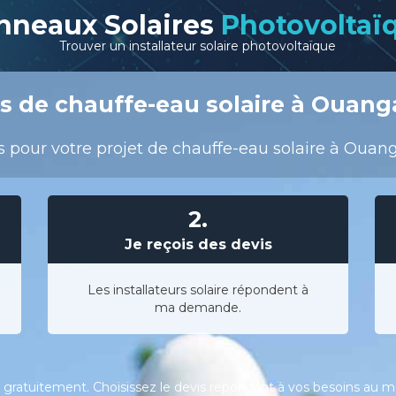
nneaux Solaires
Photovoltaï
Trouver un installateur solaire photovoltaïque
s de chauffe-eau solaire à Ouang
 pour votre projet de chauffe-eau solaire à Ouanga
2.
Je reçois des devis
Les installateurs solaire répondent à
ma demande.
gratuitement. Choisissez le devis répondant à vos besoins au meil