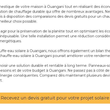
mestique de votre maison à Ouangani tout en réalisant des écon
olution de chauffage durable qui offre de nombreux avantages. Ne l
mis à disposition des comparaisons des devis gratuits pour un ch
eilleur choix possible.
agir pour la préservation de la planète tout en optimisant les é
te et inépuisable. Une telle installation permet une réduction cons
énergétiques.
ffe-eau solaire à Ouangani, nous offrons également un bilan ther
chauffe-eau solaire à Ouangani pourrait améliorer votre rendem
choisir une solution durable et rentable à long terme. Panneaux-so
s besoins et de votre budget à Ouangani. Ne passez pas à côté de
énergie conséquentes. Comparez dès maintenant plusieurs devis
t.
Recevez un devis gratuit pour votre projet solaire