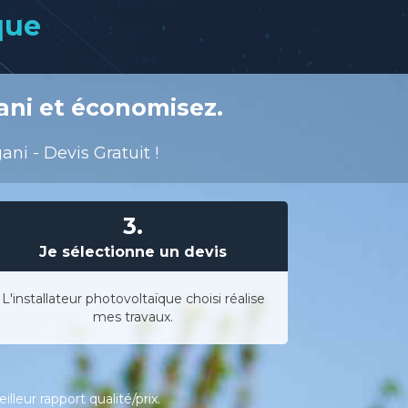
que
ani et économisez.
ni - Devis Gratuit !
3.
Je sélectionne un devis
L'installateur photovoltaïque choisi réalise
mes travaux.
leur rapport qualité/prix.