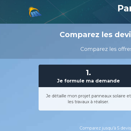
Pa
Comparez les devi
Comparez les offres
1.
Je formule ma demande
Je détaille mon projet panneaux solaire et
les travaux à réaliser.
Comparez jusqu'à 5 devis 