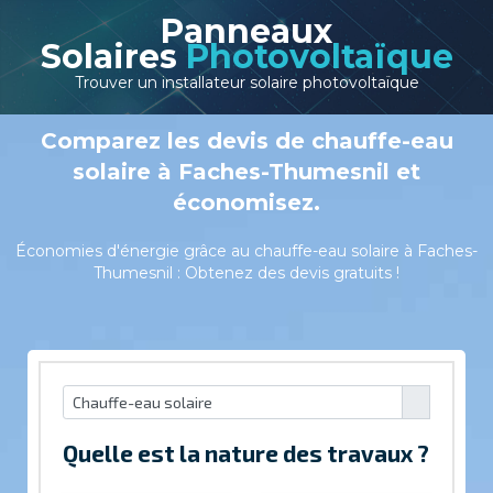
Panneaux
Solaires
Photovoltaïque
Trouver un installateur solaire photovoltaïque
Comparez les devis de chauffe-eau
solaire à Faches-Thumesnil et
économisez.
Économies d'énergie grâce au chauffe-eau solaire à Faches-
Thumesnil : Obtenez des devis gratuits !