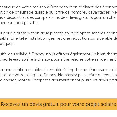
estique de votre maison à Drancy tout en réalisant des économi
olution de chauffage durable qui offre de nombreux avantages. Ne l
mis à disposition des comparaisons des devis gratuits pour un ch
eilleur choix possible.
ir pour la préservation de la planète tout en optimisant les écono
épuisable. Une telle installation permet une réduction considérable
étiques.
ffe-eau solaire à Drancy, nous offrons également un bilan thermiq
chauffe-eau solaire à Drancy pourrait améliorer votre rendement
oisir une solution durable et rentable à long terme. Panneaux-solair
ins et de votre budget à Drancy. Ne passez pas à côté de cette o
e conséquentes. Comparez dès maintenant plusieurs devis gratu
Recevez un devis gratuit pour votre projet solaire