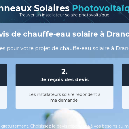
nneaux Solaires
Photovoltaï
Trouver un installateur solaire photovoltaïque
is de chauffe-eau solaire à Dran
s pour votre projet de chauffe-eau solaire à Dranc
2.
Je reçois des devis
Les installateurs solaire répondent à
ma demande.
gratuitement. Choisissez le devis répondant à vos besoins au meil