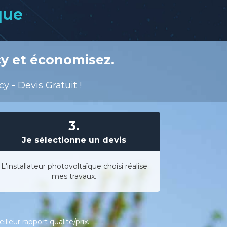
que
cy et économisez.
y - Devis Gratuit !
3.
Je sélectionne un devis
L'installateur photovoltaïque choisi réalise
mes travaux.
leur rapport qualité/prix.