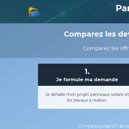
Pa
Comparez les dev
Comparez les offre
1.
Je formule ma demande
Je détaille mon projet panneaux solaire et
les travaux à réaliser.
Comparez jusqu'à 5 devis 