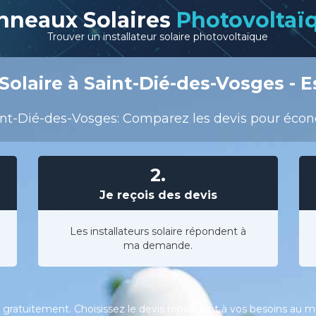
nneaux Solaires
Photovoltaï
Trouver un installateur solaire photovoltaïque
olaire à Saint-Dié-des-Vosges - E
nt-Dié-des-Vosges: Comparez les devis pour économ
2.
Je reçois des devis
Les installateurs solaire répondent à
ma demande.
gratuitement. Choisissez le devis répondant à vos besoins au meil