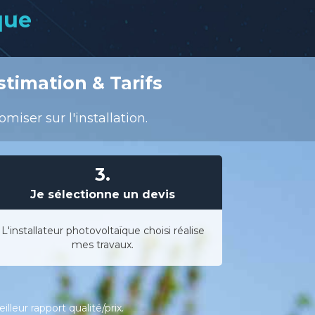
que
stimation & Tarifs
iser sur l'installation.
3.
Je sélectionne un devis
L'installateur photovoltaïque choisi réalise
mes travaux.
leur rapport qualité/prix.