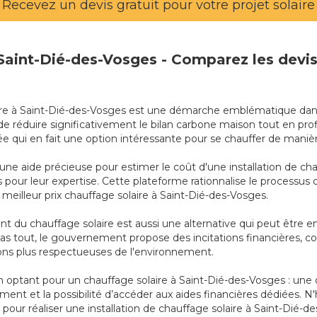
Recevez un devis gratuit pour votre projet solaire
à Saint-Dié-des-Vosges - Comparez les devi
solaire à Saint-Dié-des-Vosges est une démarche emblématique da
e réduire significativement le bilan carbone maison tout en pro
uvée qui en fait une option intéressante pour se chauffer de man
 une aide précieuse pour estimer le coût d'une installation de c
us pour leur expertise. Cette plateforme rationnalise le process
 meilleur prix chauffage solaire à Saint-Dié-des-Vosges.
 du chauffage solaire est aussi une alternative qui peut être 
t pas tout, le gouvernement propose des incitations financières, 
tions plus respectueuses de l'environnement.
optant pour un chauffage solaire à Saint-Dié-des-Vosges : une d
ent et la possibilité d’accéder aux aides financières dédiées. N
 pour réaliser une installation de chauffage solaire à Saint-Dié-d