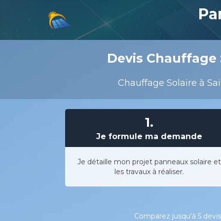
Pa
Devis Chauffage S
Chauffage Solaire à Sai
1.
Je formule ma demande
Je détaille mon projet panneaux solaire et
les travaux à réaliser.
Comparez jusqu'à 5 devis 