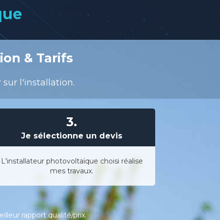
que
ion & Tarifs
r l'installation.
3.
Je sélectionne un devis
L'installateur photovoltaïque choisi réalise
mes travaux.
leur rapport qualité/prix.