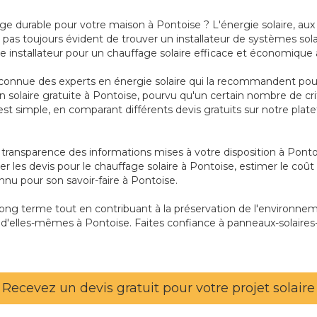
age durable pour votre maison à Pontoise ? L'énergie solaire, a
pas toujours évident de trouver un installateur de systèmes sola
re installateur pour un chauffage solaire efficace et économique 
connue des experts en énergie solaire qui la recommandent pour 
tion solaire gratuite à Pontoise, pourvu qu'un certain nombre de
'est simple, en comparant différents devis gratuits sur notre pla
la transparence des informations mises à votre disposition à Pont
 les devis pour le chauffage solaire à Pontoise, estimer le coût 
onnu pour son savoir-faire à Pontoise.
 long terme tout en contribuant à la préservation de l'environn
'elles-mêmes à Pontoise. Faites confiance à panneaux-solaires-p
Recevez un devis gratuit pour votre projet solaire