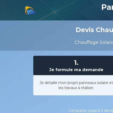
Pa
Devis Chauf
Chauffage Solair
1.
Je formule ma demande
Je détaille mon projet panneaux solaire et
les travaux à réaliser.
Comparez jusqu'à 5 devis 