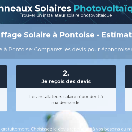
nneaux Solaires
Photovoltaï
Trouver un installateur solaire photovoltaïque
fage Solaire à Pontoise - Estimat
e à Pontoise: Comparez les devis pour économiser su
2.
Je reçois des devis
Les installateurs solaire répondent à
ma demande.
gratuitement. Choisissez le devis répondant à vos besoins au meil