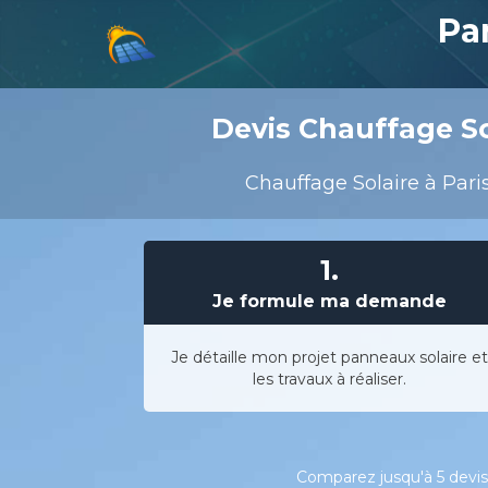
Pa
Devis Chauffage So
Chauffage Solaire à Pari
1.
Je formule ma demande
Je détaille mon projet panneaux solaire et
les travaux à réaliser.
Comparez jusqu'à 5 devis 