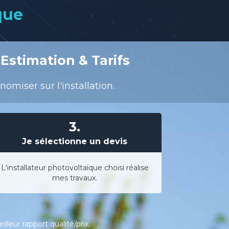
que
Estimation & Tarifs
miser sur l'installation.
3.
Je sélectionne un devis
L'installateur photovoltaïque choisi réalise
mes travaux.
leur rapport qualité/prix.