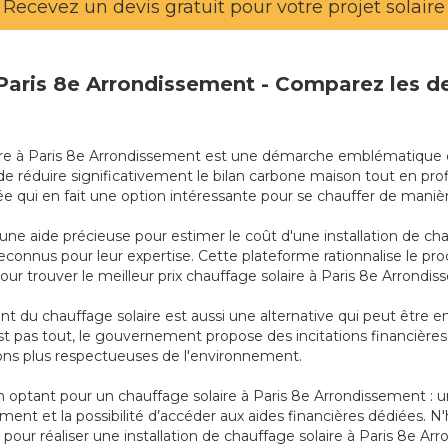
Recevez un devis gratuit pour votre projet solaire
à Paris 8e Arrondissement - Comparez les d
solaire à Paris 8e Arrondissement est une démarche emblématique
e réduire significativement le bilan carbone maison tout en pro
uvée qui en fait une option intéressante pour se chauffer de man
 une aide précieuse pour estimer le coût d'une installation de ch
e reconnus pour leur expertise. Cette plateforme rationnalise le 
our trouver le meilleur prix chauffage solaire à Paris 8e Arrondi
 du chauffage solaire est aussi une alternative qui peut être 
'est pas tout, le gouvernement propose des incitations financière
tions plus respectueuses de l'environnement.
optant pour un chauffage solaire à Paris 8e Arrondissement : un
ent et la possibilité d’accéder aux aides financières dédiées. N
 pour réaliser une installation de chauffage solaire à Paris 8e Ar