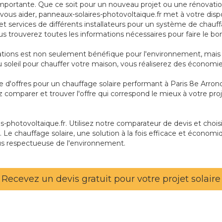
mportante. Que ce soit pour un nouveau projet ou une rénovation, 
 vous aider, panneaux-solaires-photovoltaique.fr met à votre dis
t services de différents installateurs pour un système de chauf
ous trouverez toutes les informations nécessaires pour faire le bon
tations est non seulement bénéfique pour l'environnement, mais 
u soleil pour chauffer votre maison, vous réaliserez des économies
ie d'offres pour un chauffage solaire performant à Paris 8e Arr
z comparer et trouver l'offre qui correspond le mieux à votre pr
photovoltaique.fr. Utilisez notre comparateur de devis et choisis
 Le chauffage solaire, une solution à la fois efficace et économi
us respectueuse de l'environnement.
Recevez un devis gratuit pour votre projet solaire