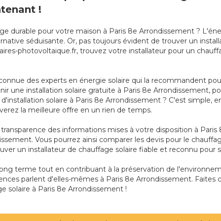
tenant !
ge durable pour votre maison à Paris 8e Arrondissement ? L'éner
tive séduisante. Or, pas toujours évident de trouver un installa
ires-photovoltaique.fr, trouvez votre installateur pour un chauf
connue des experts en énergie solaire qui la recommandent pour 
nir une installation solaire gratuite à Paris 8e Arrondissement, 
stallation solaire à Paris 8e Arrondissement ? C'est simple, en
erez la meilleure offre en un rien de temps.
 la transparence des informations mises à votre disposition à Pa
ndissement. Vous pourrez ainsi comparer les devis pour le chauffa
ouver un installateur de chauffage solaire fiable et reconnu pour 
 long terme tout en contribuant à la préservation de l'environ
ences parlent d'elles-mêmes à Paris 8e Arrondissement. Faites c
e solaire à Paris 8e Arrondissement !