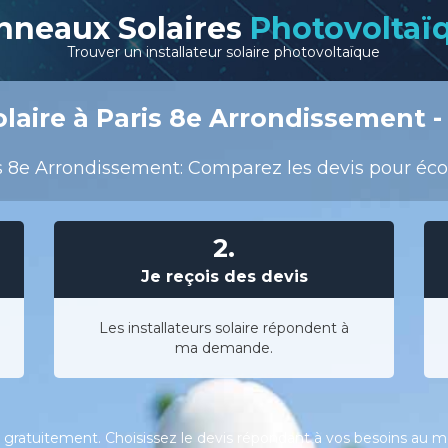
nneaux Solaires
Photovoltaï
Trouver un installateur solaire photovoltaïque
laire à Paris 8e Arrondissement - 
s 8e Arrondissement: Comparez les devis pour écono
2.
Je reçois des devis
Les installateurs solaire répondent à
ma demande.
gratuitement. Choisissez le devis répondant à vos besoins au meil