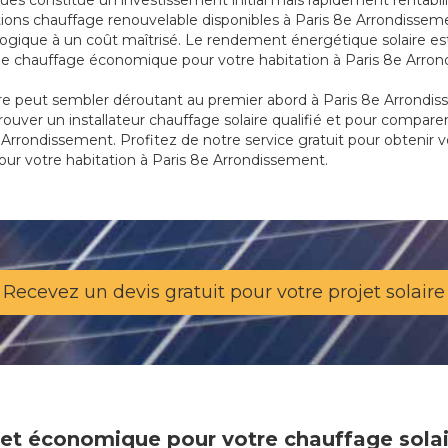
ques constitue un investissement initial mais rapidement rentabi
ions chauffage renouvelable disponibles à Paris 8e Arrondissemen
gique à un coût maîtrisé. Le rendement énergétique solaire est
e de chauffage économique pour votre habitation à Paris 8e Arro
re peut sembler déroutant au premier abord à Paris 8e Arrondis
trouver un installateur chauffage solaire qualifié et pour compare
e Arrondissement. Profitez de notre service gratuit pour obtenir vo
pour votre habitation à Paris 8e Arrondissement.
Recevez un devis gratuit pour votre projet solaire
e et économique pour votre chauffage solai