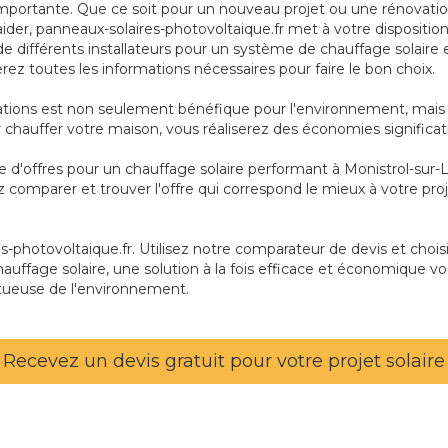
mportante. Que ce soit pour un nouveau projet ou une rénovation, 
s aider, panneaux-solaires-photovoltaique.fr met à votre disposit
de différents installateurs pour un système de chauffage solaire 
rez toutes les informations nécessaires pour faire le bon choix.
tations est non seulement bénéfique pour l'environnement, mais 
our chauffer votre maison, vous réaliserez des économies significat
ie d'offres pour un chauffage solaire performant à Monistrol-sur-
z comparer et trouver l'offre qui correspond le mieux à votre pr
photovoltaique.fr. Utilisez notre comparateur de devis et choisis
hauffage solaire, une solution à la fois efficace et économique vo
tueuse de l'environnement.
Recevez un devis gratuit pour votre projet solaire