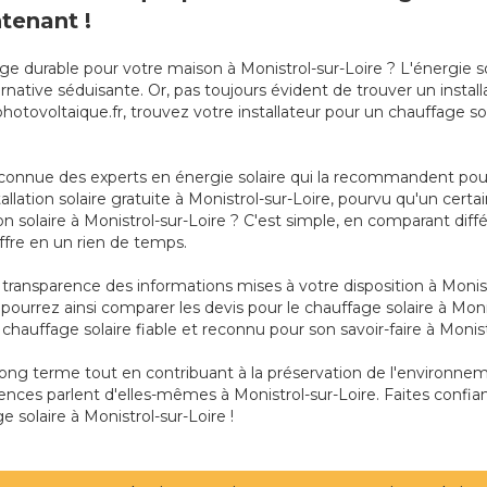
tenant !
ge durable pour votre maison à Monistrol-sur-Loire ? L'énergie s
tive séduisante. Or, pas toujours évident de trouver un installa
photovoltaique.fr, trouvez votre installateur pour un chauffage s
connue des experts en énergie solaire qui la recommandent pour 
stallation solaire gratuite à Monistrol-sur-Loire, pourvu qu'un cer
solaire à Monistrol-sur-Loire ? C'est simple, en comparant diffé
offre en un rien de temps.
la transparence des informations mises à votre disposition à Moni
 pourrez ainsi comparer les devis pour le chauffage solaire à Monis
 chauffage solaire fiable et reconnu pour son savoir-faire à Monist
long terme tout en contribuant à la préservation de l'environne
nces parlent d'elles-mêmes à Monistrol-sur-Loire. Faites confian
 solaire à Monistrol-sur-Loire !