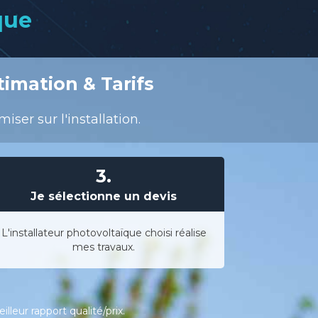
que
timation & Tarifs
ser sur l'installation.
3.
Je sélectionne un devis
L'installateur photovoltaïque choisi réalise
mes travaux.
leur rapport qualité/prix.