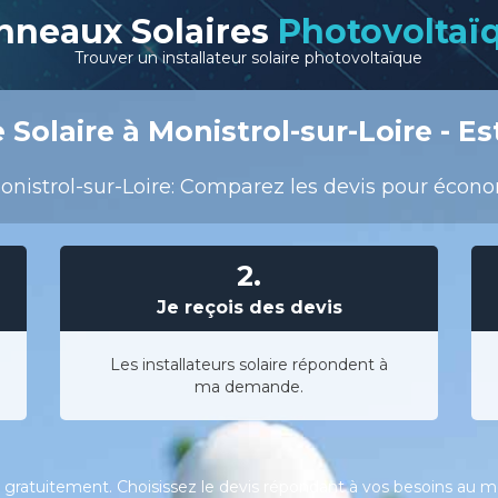
nneaux Solaires
Photovoltaï
Trouver un installateur solaire photovoltaïque
Solaire à Monistrol-sur-Loire - Es
nistrol-sur-Loire: Comparez les devis pour économi
2.
Je reçois des devis
Les installateurs solaire répondent à
ma demande.
gratuitement. Choisissez le devis répondant à vos besoins au meil