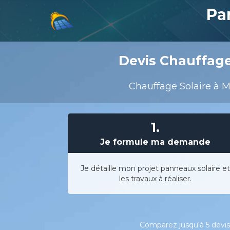
Pa
Devis Chauffage 
Chauffage Solaire à Mo
1.
Je formule ma demande
Je détaille mon projet panneaux solaire et
les travaux à réaliser.
Comparez jusqu'à 5 devis 