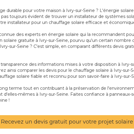
ge durable pour votre maison à Ivry-sur-Seine ? L'énergie solai
pas toujours évident de trouver un installateur de systèmes solai
tre installateur pour un chauffage solaire efficace et économique
connue des experts en énergie solaire qui la recommandent pour s
tion solaire gratuite à Ivry-sur-Seine, pourvu qu'un certain nomb
 Ivry-sur-Seine ? C'est simple, en comparant différents devis grat
la transparence des informations mises à votre disposition à Ivry
rez ainsi comparer les devis pour le chauffage solaire à Ivry-sur-S
uffage solaire fiable et reconnu pour son savoir-faire à Ivry-sur-S
long terme tout en contribuant à la préservation de l'environne
 d'elles-mêmes à Ivry-sur-Seine. Faites confiance à panneaux-sol
ine !
Recevez un devis gratuit pour votre projet solaire