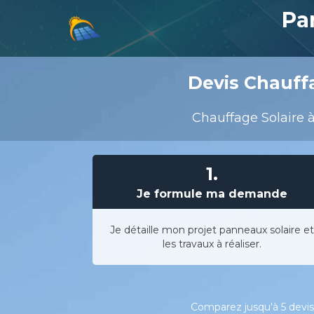
Pa
Devis Chauffa
Chauffage Solaire à
1.
Je formule ma demande
Je détaille mon projet panneaux solaire et
les travaux à réaliser.
Comparez jusqu'à 5 devis 