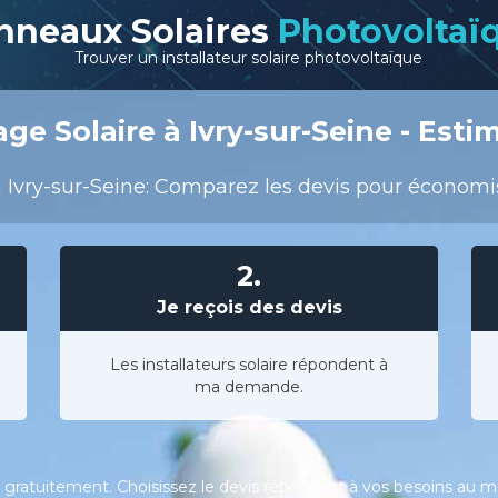
nneaux Solaires
Photovoltaï
Trouver un installateur solaire photovoltaïque
ge Solaire à Ivry-sur-Seine - Estim
 Ivry-sur-Seine: Comparez les devis pour économiser
2.
Je reçois des devis
Les installateurs solaire répondent à
ma demande.
gratuitement. Choisissez le devis répondant à vos besoins au meil