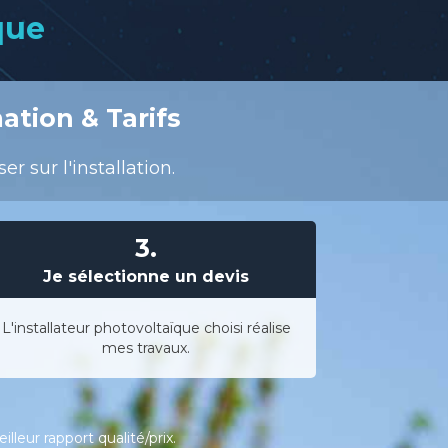
que
ation & Tarifs
 sur l'installation.
3.
Je sélectionne un devis
L'installateur photovoltaïque choisi réalise
mes travaux.
leur rapport qualité/prix.