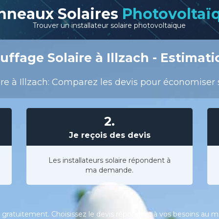
nneaux Solaires
Photovoltaï
Trouver un installateur solaire photovoltaïque
ffage Solaire à Illzach - Estimati
e à Illzach: Comparez les devis pour économiser su
2.
Je reçois des devis
Les installateurs solaire répondent à
ma demande.
gratuitement. Choisissez le devis répondant à vos besoins au meil