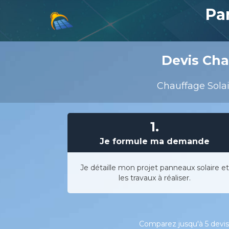
Pa
Devis Chau
Chauffage Solair
1.
Je formule ma demande
Je détaille mon projet panneaux solaire et
les travaux à réaliser.
Comparez jusqu'à 5 devis 