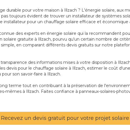
ge durable pour votre maison à Illzach ? L'énergie solaire, aux
pas toujours évident de trouver un installateur de systèmes solair
e installateur pour un chauffage solaire efficace et économique à
connue des experts en énergie solaire qui la recommandent pour s
tion solaire gratuite à Illzach, pourvu qu'un certain nombre de c
st simple, en comparant différents devis gratuits sur notre platefo
a transparence des informations mises à votre disposition à Illza
es devis pour le chauffage solaire à Illzach, estimer le coût d'une
 pour son savoir-faire à Illzach.
long terme tout en contribuant à la préservation de l'environne
es-mêmes à Illzach. Faites confiance à panneaux-solaires-photovo
Recevez un devis gratuit pour votre projet solaire