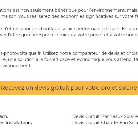
tations est non seulement bénéfique pour l'environnement, mais ég
re maison, vous réaliserez des économies significatives sur votre f
e d'offres pour un chauffage solaire performant à Illzach. En de
ver l'offre qui correspond le mieux à votre projet et à votre bu
photovoltaique.fr. Utilisez notre comparateur de devis et choisis
aire, une solution à la fois efficace et économique vous attend. P
environnement.
Recevez un devis gratuit pour votre projet solaire
ach.
Devis Gratuit Panneaux Solaires
es Installateurs
Devis Gratuit Chauffe-Eau Solai