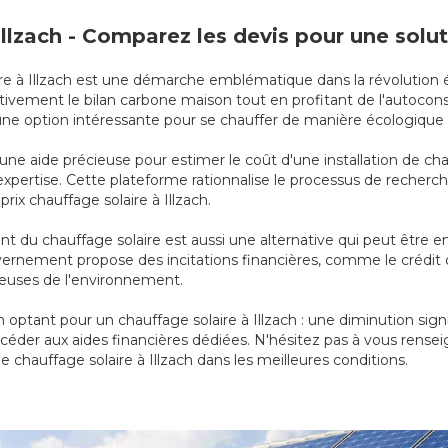
 Illzach - Comparez les devis pour une sol
olaire à Illzach est une démarche emblématique dans la révolutio
ivement le bilan carbone maison tout en profitant de l'autoconso
 une option intéressante pour se chauffer de manière écologiqu
une aide précieuse pour estimer le coût d'une installation de chau
r expertise. Cette plateforme rationnalise le processus de reche
prix chauffage solaire à Illzach.
 du chauffage solaire est aussi une alternative qui peut être 
 gouvernement propose des incitations financières, comme le crédi
tueuses de l'environnement.
ptant pour un chauffage solaire à Illzach : une diminution sign
ccéder aux aides financières dédiées. N'hésitez pas à vous rensei
de chauffage solaire à Illzach dans les meilleures conditions.