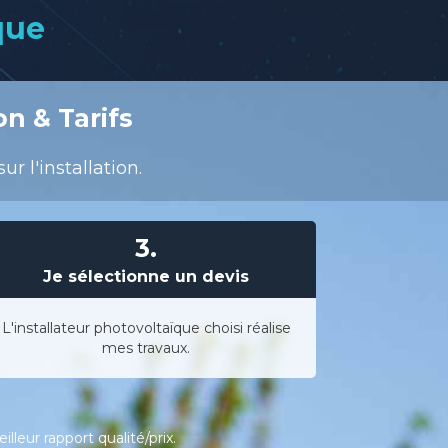
que
on & Tarifs
r l'installation.
3.
Je sélectionne un devis
L'installateur photovoltaïque choisi réalise
mes travaux.
leur rapport qualité/prix.