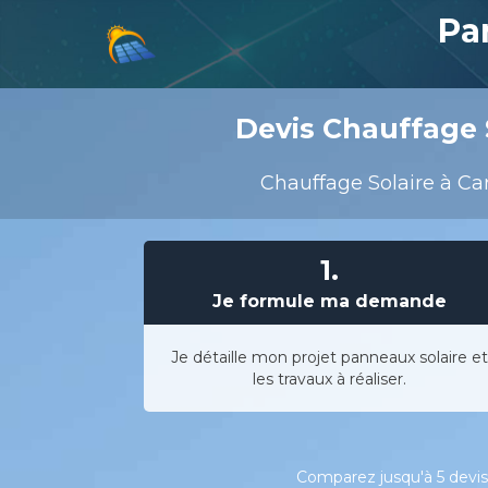
Pa
Devis Chauffage S
Chauffage Solaire à Car
1.
Je formule ma demande
Je détaille mon projet panneaux solaire et
les travaux à réaliser.
Comparez jusqu'à 5 devis 