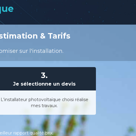
que
stimation & Tarifs
iser sur l'installation.
3.
Je sélectionne un devis
L'installateur photovoltaïque choisi réalise
mes travaux.
leur rapport qualité/prix.