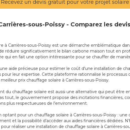
Recevez un devis gratuit pour votre projet solaire
 Carrières-sous-Poissy - Comparez les devi
solaire à Carrières-sous-Poissy est une démarche emblématique da
e réduire significativement le bilan carbone maison tout en pro
uvée qui en fait une option intéressante pour se chauffer de man
 une aide précieuse pour estimer le coût d'une installation de ch
us pour leur expertise. Cette plateforme rationnalise le process
 meilleur prix chauffage solaire à Carrières-sous-Poissy.
 du chauffage solaire est aussi une alternative qui peut être 
st pas tout, le gouvernement propose des incitations financières, 
tions plus respectueuses de l'environnement.
ptant pour un chauffage solaire à Carrières-sous-Poissy : une d
ent et la possibilité d’accéder aux aides financières dédiées. N
 pour réaliser une installation de chauffage solaire à Carrières-so