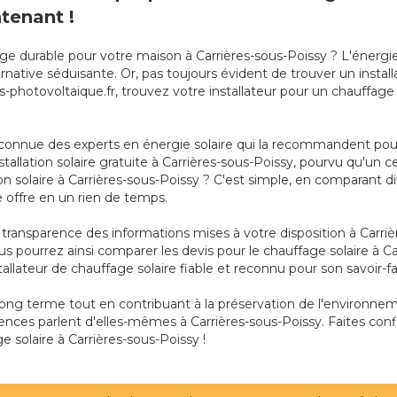
tenant !
ge durable pour votre maison à Carrières-sous-Poissy ? L'énergie
tive séduisante. Or, pas toujours évident de trouver un installa
s-photovoltaique.fr, trouvez votre installateur pour un chauffage
connue des experts en énergie solaire qui la recommandent pour 
nstallation solaire gratuite à Carrières-sous-Poissy, pourvu qu'un 
solaire à Carrières-sous-Poissy ? C'est simple, en comparant dif
e offre en un rien de temps.
la transparence des informations mises à votre disposition à Carr
ous pourrez ainsi comparer les devis pour le chauffage solaire à C
tallateur de chauffage solaire fiable et reconnu pour son savoir-fa
 long terme tout en contribuant à la préservation de l'environn
nces parlent d'elles-mêmes à Carrières-sous-Poissy. Faites conf
e solaire à Carrières-sous-Poissy !