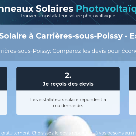
nneaux Solaires
Photovoltaï
Trouver un installateur solaire photovoltaïque
olaire à Carrières-sous-Poissy - E
rières-sous-Poissy: Comparez les devis pour économ
2.
Je reçois des devis
Les installateurs solaire répondent à
ma demande.
gratuitement. Choisissez le devis répondant à vos besoins au meil