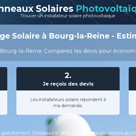
nneaux Solaires
Photovoltaï
Trouver un installateur solaire photovoltaïque
e Solaire à Bourg-la-Reine - Esti
Bourg-la-Reine: Comparez les devis pour économise
2.
Je reçois des devis
Les installateurs solaire répondent à
ma demande.
gratuitement. Choisissez le devis répondant à vos besoins au meil