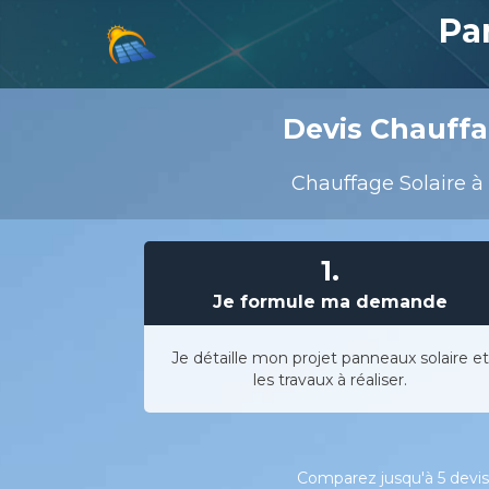
Pa
Devis Chauffag
Chauffage Solaire à 
1.
Je formule ma demande
Je détaille mon projet panneaux solaire et
les travaux à réaliser.
Comparez jusqu'à 5 devis 