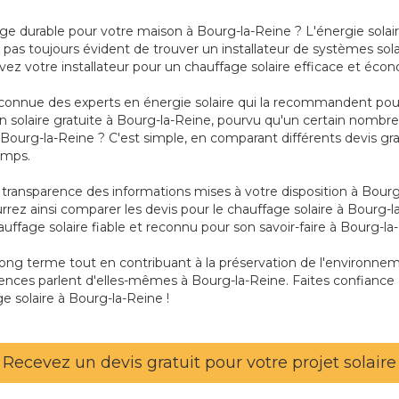
age durable pour votre maison à Bourg-la-Reine ? L'énergie sola
pas toujours évident de trouver un installateur de systèmes sola
uvez votre installateur pour un chauffage solaire efficace et éc
connue des experts en énergie solaire qui la recommandent pour 
tion solaire gratuite à Bourg-la-Reine, pourvu qu'un certain nom
 Bourg-la-Reine ? C'est simple, en comparant différents devis gr
emps.
 la transparence des informations mises à votre disposition à Bou
rrez ainsi comparer les devis pour le chauffage solaire à Bourg-la
auffage solaire fiable et reconnu pour son savoir-faire à Bourg-la
 long terme tout en contribuant à la préservation de l'environn
nces parlent d'elles-mêmes à Bourg-la-Reine. Faites confiance à
e solaire à Bourg-la-Reine !
Recevez un devis gratuit pour votre projet solaire