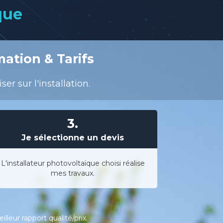
que
mation & Tarifs
r sur l'installation.
3.
Je sélectionne un devis
L'installateur photovoltaïque choisi réalise
mes travaux.
leur rapport qualité/prix.