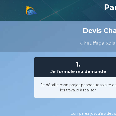
Pa
Devis Cha
Chauffage Solai
1.
Je formule ma demande
Je détaille mon projet panneaux solaire et
les travaux à réaliser.
Comparez jusqu'à 5 devis 