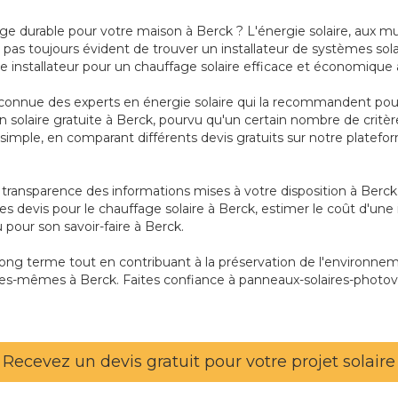
age durable pour votre maison à Berck ? L'énergie solaire, aux 
pas toujours évident de trouver un installateur de systèmes sola
re installateur pour un chauffage solaire efficace et économique 
connue des experts en énergie solaire qui la recommandent pour 
tion solaire gratuite à Berck, pourvu qu'un certain nombre de cr
t simple, en comparant différents devis gratuits sur notre platefo
la transparence des informations mises à votre disposition à Berc
s devis pour le chauffage solaire à Berck, estimer le coût d'une 
 pour son savoir-faire à Berck.
 long terme tout en contribuant à la préservation de l'environn
es-mêmes à Berck. Faites confiance à panneaux-solaires-photovol
Recevez un devis gratuit pour votre projet solaire