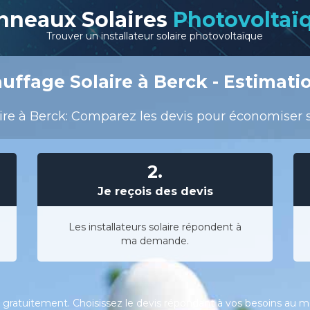
nneaux Solaires
Photovoltaï
Trouver un installateur solaire photovoltaïque
uffage Solaire à Berck - Estimatio
re à Berck: Comparez les devis pour économiser sur
2.
Je reçois des devis
Les installateurs solaire répondent à
ma demande.
gratuitement. Choisissez le devis répondant à vos besoins au meil