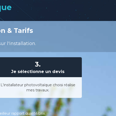
que
n & Tarifs
 l'installation.
3.
Je sélectionne un devis
L'installateur photovoltaïque choisi réalise
mes travaux.
leur rapport qualité/prix.