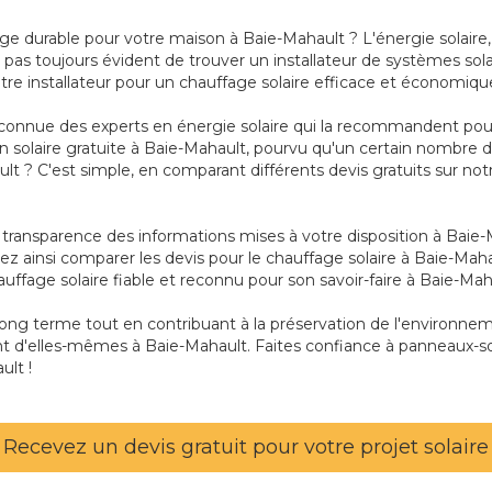
age durable pour votre maison à Baie-Mahault ? L'énergie solair
pas toujours évident de trouver un installateur de systèmes sola
otre installateur pour un chauffage solaire efficace et économiqu
connue des experts en énergie solaire qui la recommandent pour 
ation solaire gratuite à Baie-Mahault, pourvu qu'un certain nombr
ult ? C'est simple, en comparant différents devis gratuits sur no
 la transparence des informations mises à votre disposition à Bai
ez ainsi comparer les devis pour le chauffage solaire à Baie-Mahau
auffage solaire fiable et reconnu pour son savoir-faire à Baie-Mah
 long terme tout en contribuant à la préservation de l'environn
t d'elles-mêmes à Baie-Mahault. Faites confiance à panneaux-sol
ult !
Recevez un devis gratuit pour votre projet solaire