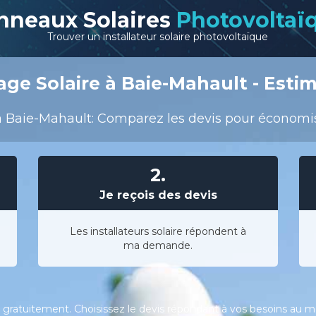
nneaux Solaires
Photovoltaï
Trouver un installateur solaire photovoltaïque
ge Solaire à Baie-Mahault - Estim
 Baie-Mahault: Comparez les devis pour économiser
2.
Je reçois des devis
Les installateurs solaire répondent à
ma demande.
gratuitement. Choisissez le devis répondant à vos besoins au meil