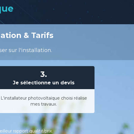
que
ation & Tarifs
 sur l'installation.
3.
Je sélectionne un devis
L'installateur photovoltaïque choisi réalise
mes travaux.
leur rapport qualité/prix.