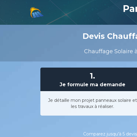
Pa
Devis Chauffa
Chauffage Solaire à
1.
Je formule ma demande
Je détaille mon projet panneaux solaire et
les travaux à réaliser.
Comparez jusqu'à 5 devis 